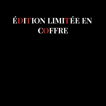
É
D
I
T
I
O
N
L
I
M
I
T
É
E
E
N
C
O
F
F
R
E